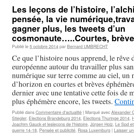
Les leçons de l’histoire, l’alch
pensée, la vie numérique,trava
gagner plus, les tweets d’un
cosmonaute…..Courtes, brève
Publié le
5 octobre 2014
par
Bernard UMBRECHT
Ce que l’histoire nous apprend, le rêve 
européenne autour du travailler plus san
numérique sur terre comme au ciel, un 
d’horizon en courtes et brèves éphémè
dernier avec une tentative cette fois de 
plus éphémère encore, les tweets.
Contin
Publié dans
Commentaire d'actualité
|
Marqué avec
Alexander 
Stiegler
,
Elections Brandeburg 2014
,
Elections Thuringe 2014
,
Joachim Gauck et lesleçons de l'histoire
,
Jürgen Holz
,
Le Spd et
guerre 14-18
,
Pensée et publicité
,
Rosa Luxemburg
|
Laisser u