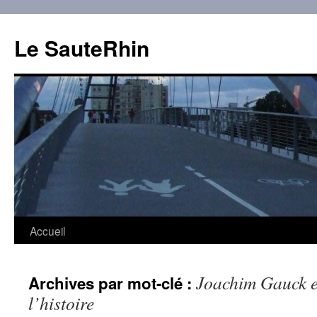
Aller
au
Le SauteRhin
contenu
Accueil
Joachim Gauck et
Archives par mot-clé :
l’histoire