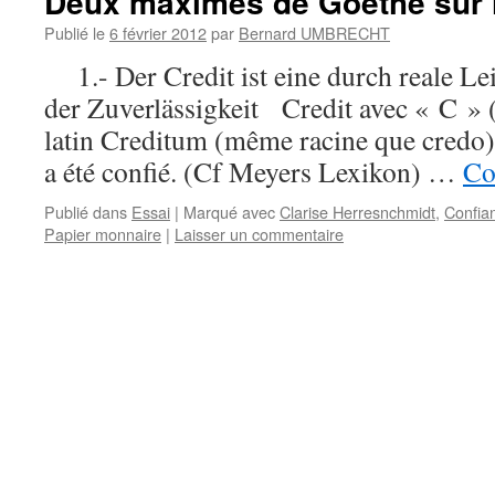
Deux maximes de Goethe sur l
Publié le
6 février 2012
par
Bernard UMBRECHT
1.- Der Credit ist eine durch reale Le
der Zuverlässigkeit Credit avec « C » (
latin Creditum (même racine que credo) 
a été confié. (Cf Meyers Lexikon) …
Co
Publié dans
Essai
|
Marqué avec
Clarise Herresnchmidt
,
Confia
Papier monnaire
|
Laisser un commentaire