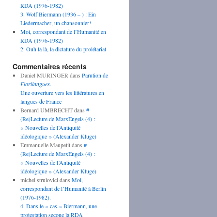
RDA (1976-1982)
3. Wolf Biermann (1936 – ) : Ein
Liedermacher, un chansonnier*
Moi, correspondant de l’Humanité en
RDA (1976-1982)
2. Ouh là là, la dictature du prolétariat
Commentaires récents
Daniel MURINGER
dans
Parution de
Florilangues
.
Une ouverture vers les littératures en
langues de France
Bernard UMBRECHT
dans
#
(Re)Lecture de MarxEngels (4) :
« Nouvelles de l’Antiquité
idéologique » (Alexander Kluge)
Emmanuelle Maupetit
dans
#
(Re)Lecture de MarxEngels (4) :
« Nouvelles de l’Antiquité
idéologique » (Alexander Kluge)
michel strulovici
dans
Moi,
correspondant de l’Humanité à Berlin
(1976-1982).
4. Dans le « cas » Biermann, une
protestation secoue la RDA