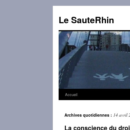
Aller
au
Le SauteRhin
contenu
Accueil
14 avril
Archives quotidiennes :
La conscience du droi