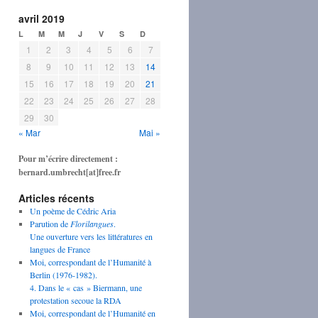
avril 2019
L
M
M
J
V
S
D
1
2
3
4
5
6
7
8
9
10
11
12
13
14
15
16
17
18
19
20
21
22
23
24
25
26
27
28
29
30
« Mar
Mai »
Pour m’écrire directement :
bernard.umbrecht[at]free.fr
Articles récents
Un poème de Cédric Aria
Parution de
Florilangues
.
Une ouverture vers les littératures en
langues de France
Moi, correspondant de l’Humanité à
Berlin (1976-1982).
4. Dans le « cas » Biermann, une
protestation secoue la RDA
Moi, correspondant de l’Humanité en