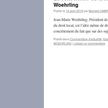
Woehrling
Publié le
14 avril 2019
par
Bernard UMB
Jean-Marie Woehrling, Président de l
du droit local, est l’idée même de dr
concrètement du fait que sur des su
Publié dans
Commentaire d'actualité
,
Ess
WOEHRLING
|
Laisser un commentaire