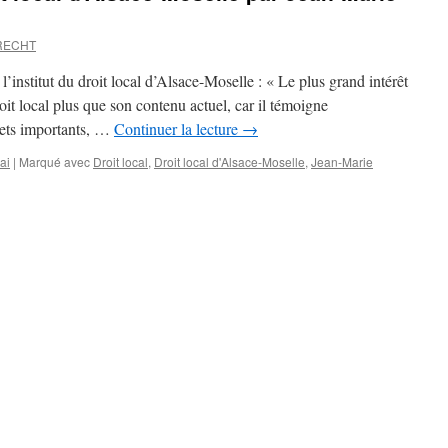
RECHT
’institut du droit local d’Alsace-Moselle : « Le plus grand intérêt
oit local plus que son contenu actuel, car il témoigne
jets importants, …
Continuer la lecture
→
ai
|
Marqué avec
Droit local
,
Droit local d'Alsace-Moselle
,
Jean-Marie