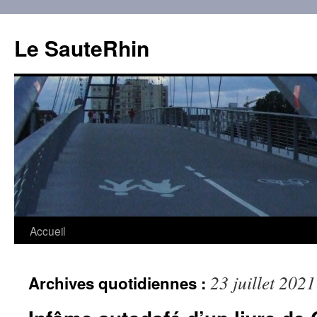
Aller
au
Le SauteRhin
contenu
Accueil
23 juillet 2021
Archives quotidiennes :