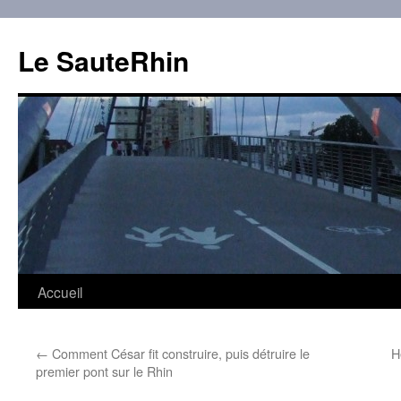
Aller
au
Le SauteRhin
contenu
Accueil
←
Comment César fit construire, puis détruire le
H
premier pont sur le Rhin