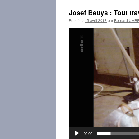
Josef Beuys : Tout trav
Publié le
15 avril 2018
par
Bernard UMB
Lecteur
vidéo
00:00