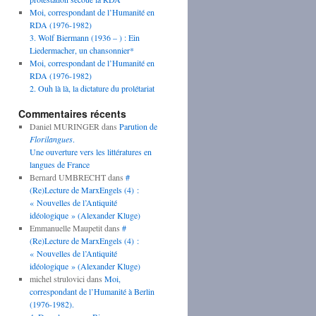
Moi, correspondant de l’Humanité en
RDA (1976-1982)
3. Wolf Biermann (1936 – ) : Ein
Liedermacher, un chansonnier*
Moi, correspondant de l’Humanité en
RDA (1976-1982)
2. Ouh là là, la dictature du prolétariat
Commentaires récents
Daniel MURINGER
dans
Parution de
Florilangues
.
Une ouverture vers les littératures en
langues de France
Bernard UMBRECHT
dans
#
(Re)Lecture de MarxEngels (4) :
« Nouvelles de l’Antiquité
idéologique » (Alexander Kluge)
Emmanuelle Maupetit
dans
#
(Re)Lecture de MarxEngels (4) :
« Nouvelles de l’Antiquité
idéologique » (Alexander Kluge)
michel strulovici
dans
Moi,
correspondant de l’Humanité à Berlin
(1976-1982).