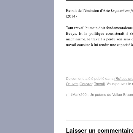
Extrait de l’émission d’Arte
Le passé est f
(2014)
Tout travail humain doit fondamentalement
Beuys. Et la politique consisterait à 
machinisme, le travail a perdu son sens de
travail consiste à lui rendre une capacité 
Ce contenu a été publié dans
(Re)Lectur
Oeuvre
,
Oeuvrer
,
Travail
. Vous pouvez le 
←
#Marx200 : Un poème de Volker Braun
Laisser un commentair