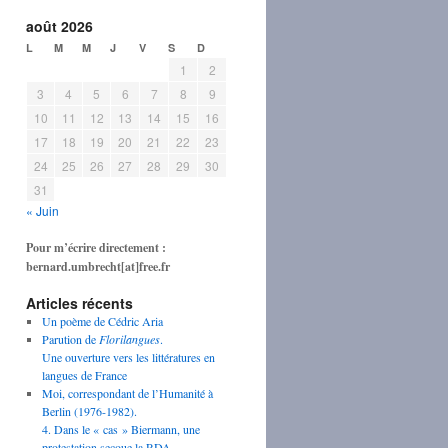
août 2026
L
M
M
J
V
S
D
1
2
3
4
5
6
7
8
9
10
11
12
13
14
15
16
17
18
19
20
21
22
23
24
25
26
27
28
29
30
31
« Juin
Pour m’écrire directement :
bernard.umbrecht[at]free.fr
Articles récents
Un poème de Cédric Aria
Parution de
Florilangues
.
Une ouverture vers les littératures en
langues de France
Moi, correspondant de l’Humanité à
Berlin (1976-1982).
4. Dans le « cas » Biermann, une
protestation secoue la RDA