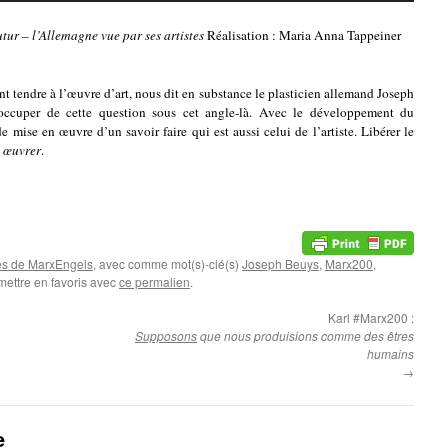
utur – l’Allemagne vue par ses artistes
Réalisation : Maria Anna Tappeiner
 tendre à l’œuvre d’art, nous dit en substance le plasticien allemand Joseph
s’occuper de cette question sous cet angle-là. Avec le développement du
 mise en œuvre d’un savoir faire qui est aussi celui de l’artiste. Libérer le
à
œuvrer
.
es de MarxEngels
, avec comme mot(s)-clé(s)
Joseph Beuys
,
Marx200
,
mettre en favoris avec
ce permalien
.
Karl #Marx200 :
Supposons
que nous produisions comme des êtres
humains
→
e