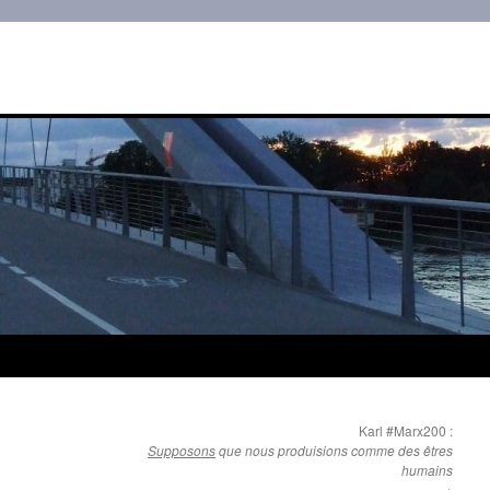
Karl #Marx200 :
Supposons
que nous produisions comme des êtres
humains
→