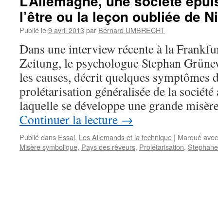
L’Allemagne, une société épuis
l’être ou la leçon oubliée de N
Publié le
9 avril 2013
par
Bernard UMBRECHT
Dans une interview récente à la Frankf
Zeitung, le psychologue Stephan Grünew
les causes, décrit quelques symptômes de
prolétarisation généralisée de la société
laquelle se développe une grande misè
Continuer la lecture
→
Publié dans
Essai
,
Les Allemands et la technique
|
Marqué avec
Misère symbolique
,
Pays des rêveurs
,
Prolétarisation
,
Stephane