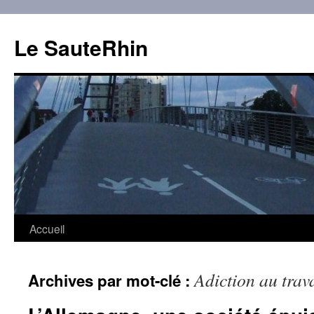
Aller
au
Le SauteRhin
contenu
Accueil
Adiction au trava
Archives par mot-clé :