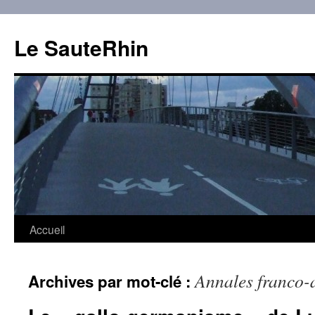
Aller
au
Le SauteRhin
contenu
Accueil
Annales franco-
Archives par mot-clé :