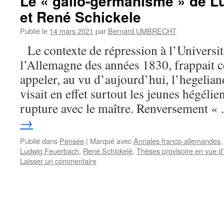
Le « gallo-germanisme » de 
et René Schickele
Publié le
14 mars 2021
par
Bernard UMBRECHT
Le contexte de répression à l’Universit
l’Allemagne des années 1830, frappait c
appeler, au vu d’aujourd’hui, l’hegelia
visait en effet surtout les jeunes hégéli
rupture avec le maître. Renversement 
→
Publié dans
Pensée
|
Marqué avec
Annales franco-allemandes
Ludwig Feuerbach
,
René Schickelé
,
Thèses provisoire en vue d
Laisser un commentaire