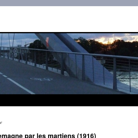
ge
lemagne par les martiens (1916)