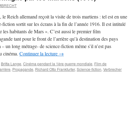
UMBRECHT
e Reich allemand reçoit la visite de trois martiens : tel est en une
iction sortit sur les écrans à la fin de l’année 1916. Il est intitulé
 les habitants de Mars ». C’est aussi le premier film
gande tant pour le front de l’arrière qu’à destination des pays
m – un long métrage- de science-fiction même s’il n’est pas
du cinéma.
Continuer la lecture
→
Britta Lange
,
Cinéma pendant la 1ère guerre mondiale
,
Film de
arrière
,
Propagande
,
Richard Otto Frankfurter
,
Science-fiction
,
Verbrecher