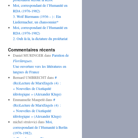
Moi, correspondant de l’Humanité en
RDA (1976-1982)
3. Wolf Biermann (1936 – ) : Ein
Liedermacher, un chansonnier*
Moi, correspondant de l’Humanité en
RDA (1976-1982)
2. Ouh là là, la dictature du prolétariat
Commentaires récents
Daniel MURINGER
dans
Parution de
Florilangues
.
Une ouverture vers les littératures en
langues de France
Bernard UMBRECHT
dans
#
(Re)Lecture de MarxEngels (4) :
« Nouvelles de l’Antiquité
idéologique » (Alexander Kluge)
Emmanuelle Maupetit
dans
#
(Re)Lecture de MarxEngels (4) :
« Nouvelles de l’Antiquité
idéologique » (Alexander Kluge)
michel strulovici
dans
Moi,
correspondant de l’Humanité à Berlin
(1976-1982).