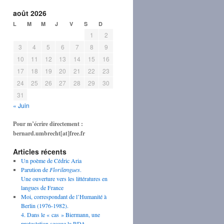
août 2026
L
M
M
J
V
S
D
1
2
3
4
5
6
7
8
9
10
11
12
13
14
15
16
17
18
19
20
21
22
23
24
25
26
27
28
29
30
31
« Juin
Pour m’écrire directement :
bernard.umbrecht[at]free.fr
Articles récents
Un poème de Cédric Aria
Parution de
Florilangues
.
Une ouverture vers les littératures en
langues de France
Moi, correspondant de l’Humanité à
Berlin (1976-1982).
4. Dans le « cas » Biermann, une
protestation secoue la RDA