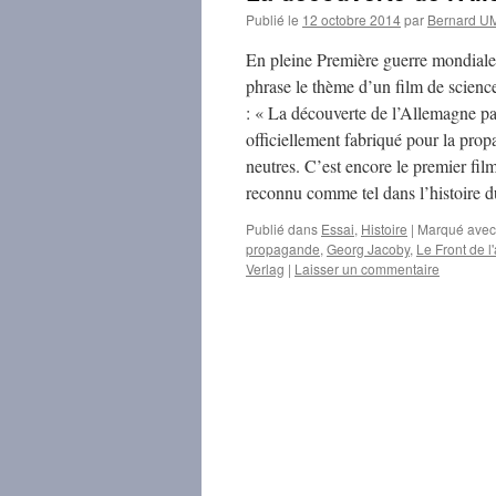
Publié le
12 octobre 2014
par
Bernard 
En pleine Première guerre mondiale, l
phrase le thème d’un film de science-f
: « La découverte de l’Allemagne par
officiellement fabriqué pour la propa
neutres. C’est encore le premier fil
reconnu comme tel dans l’histoire 
Publié dans
Essai
,
Histoire
|
Marqué avec
propagande
,
Georg Jacoby
,
Le Front de l'
Verlag
|
Laisser un commentaire