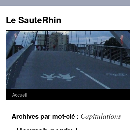
Aller
au
Le SauteRhin
contenu
Accueil
Capitulations
Archives par mot-clé :