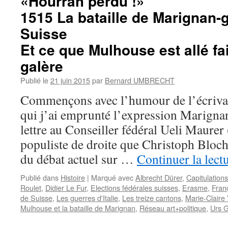
«Hourrah perdu !»
1515 La bataille de Marignan-
Suisse
Et ce que Mulhouse est allé fa
galère
Publié le
21 juin 2015
par
Bernard UMBRECHT
Commençons avec l’humour de l’écrivai
qui j’ai emprunté l’expression Marigna
lettre au Conseiller fédéral Ueli Maure
populiste de droite que Christoph Bloch
du débat actuel sur …
Continuer la lect
Publié dans
Histoire
|
Marqué avec
Albrecht Dürer
,
Capitulations
Roulet
,
Didier Le Fur
,
Elections fédérales suisses
,
Erasme
,
Fran
de Suisse
,
Les guerres d'Italie
,
Les treize cantons
,
Marie-Claire 
Mulhouse et la bataille de Marignan
,
Réseau art+politique
,
Urs G