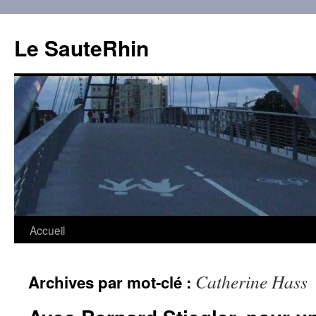
Aller
au
Le SauteRhin
contenu
Accueil
Catherine Hass
Archives par mot-clé :