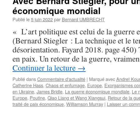
Avec Bernard Stiegler, pour un
économique mondial
Publié le
5 juin 2022
par
Bernard UMBRECHT
« L’art politique est celui de la guerre 
(Bernard Stiegler : La technique et le t
désorientation. Fayard 2018. page 450)
en paix. Un retour de la guerre, vraime
Continuer la lecture
→
Publié dans
Commentaire d'actualité
|
Marqué avec
Andreï Kou
Catherine Hass
,
Chaos et enfumage
,
Europe
,
Exorganismes co
en Ukraine
,
James Bridle
,
La guerre économique mondiale
,
Le r
Europe
,
Poutine
,
Qiao Liang et Wang Xiangsui
,
Retour de la gu
traité de paix économique
,
Williamson Murray
|
Laisser un comm