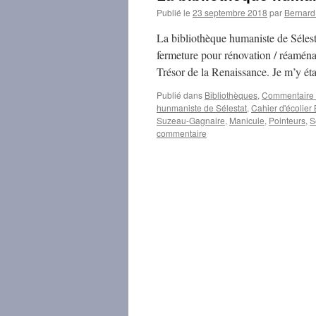
Publié le
23 septembre 2018
par
Bernar
La bibliothèque humaniste de Sélesta
fermeture pour rénovation / réamén
Trésor de la Renaissance. Je m’y ét
Publié dans
Bibliothèques
,
Commentaire d
hunmaniste de Sélestat
,
Cahier d'écolie
Suzeau-Gagnaire
,
Manicule
,
Pointeurs
,
S
commentaire