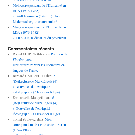
Moi, correspondant de l’Humanité en
RDA (1976-1982)
3. Wolf Biermann (1936 – ) : Ein
Liedermacher, un chansonnier*
Moi, correspondant de l’Humanité en
RDA (1976-1982)
2. Ouh là là, la dictature du prolétariat
Commentaires récents
Daniel MURINGER
dans
Parution de
Florilangues
.
Une ouverture vers les littératures en
langues de France
Bernard UMBRECHT
dans
#
(Re)Lecture de MarxEngels (4) :
« Nouvelles de l’Antiquité
idéologique » (Alexander Kluge)
Emmanuelle Maupetit
dans
#
(Re)Lecture de MarxEngels (4) :
« Nouvelles de l’Antiquité
idéologique » (Alexander Kluge)
michel strulovici
dans
Moi,
correspondant de l’Humanité à Berlin
(1976-1982).