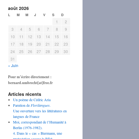
août 2026
L
M
M
J
V
S
D
1
2
3
4
5
6
7
8
9
10
11
12
13
14
15
16
17
18
19
20
21
22
23
24
25
26
27
28
29
30
31
« Juin
Pour m’écrire directement :
bernard.umbrecht[at]free.fr
Articles récents
Un poème de Cédric Aria
Parution de
Florilangues
.
Une ouverture vers les littératures en
langues de France
Moi, correspondant de l’Humanité à
Berlin (1976-1982).
4. Dans le « cas » Biermann, une
protestation secoue la RDA