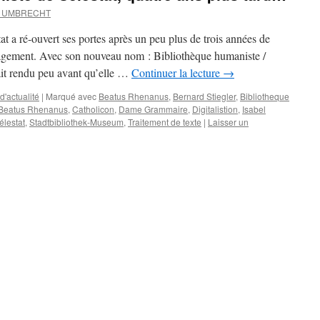
d UMBRECHT
t a ré-ouvert ses portes après un peu plus de trois années de
agement. Avec son nouveau nom : Bibliothèque humaniste /
ait rendu peu avant qu’elle …
Continuer la lecture
→
'actualité
|
Marqué avec
Beatus Rhenanus
,
Bernard Stiegler
,
Bibliotheque
r Beatus Rhenanus
,
Catholicon
,
Dame Grammaire
,
Digitalistion
,
Isabel
élestat
,
Stadtbibliothek-Museum
,
Traitement de texte
|
Laisser un