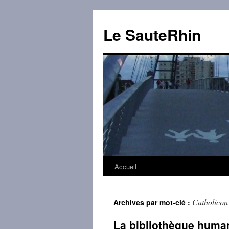
Aller
au
Le SauteRhin
contenu
Accueil
Catholicon
Archives par mot-clé :
La bibliothèque human