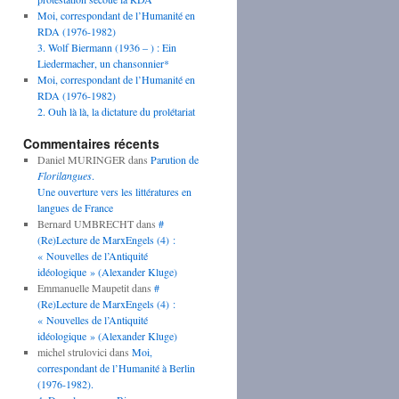
Moi, correspondant de l’Humanité en
RDA (1976-1982)
3. Wolf Biermann (1936 – ) : Ein
Liedermacher, un chansonnier*
Moi, correspondant de l’Humanité en
RDA (1976-1982)
2. Ouh là là, la dictature du prolétariat
Commentaires récents
Daniel MURINGER
dans
Parution de
Florilangues
.
Une ouverture vers les littératures en
langues de France
Bernard UMBRECHT
dans
#
(Re)Lecture de MarxEngels (4) :
« Nouvelles de l’Antiquité
idéologique » (Alexander Kluge)
Emmanuelle Maupetit
dans
#
(Re)Lecture de MarxEngels (4) :
« Nouvelles de l’Antiquité
idéologique » (Alexander Kluge)
michel strulovici
dans
Moi,
correspondant de l’Humanité à Berlin
(1976-1982).