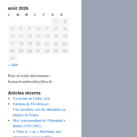
août 2026
L
M
M
J
V
S
D
1
2
3
4
5
6
7
8
9
10
11
12
13
14
15
16
17
18
19
20
21
22
23
24
25
26
27
28
29
30
31
« Juin
Pour m’écrire directement :
bernard.umbrecht[at]free.fr
Articles récents
Un poème de Cédric Aria
Parution de
Florilangues
.
Une ouverture vers les littératures en
langues de France
Moi, correspondant de l’Humanité à
Berlin (1976-1982).
4. Dans le « cas » Biermann, une
protestation secoue la RDA