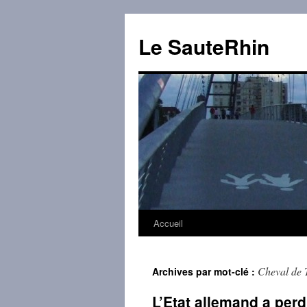
Aller
au
Le SauteRhin
contenu
Accueil
Cheval de 
Archives par mot-clé :
L’Etat allemand a perd