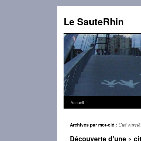
Aller
au
Le SauteRhin
contenu
Accueil
Cité ouvriè
Archives par mot-clé :
Découverte d’une « ci