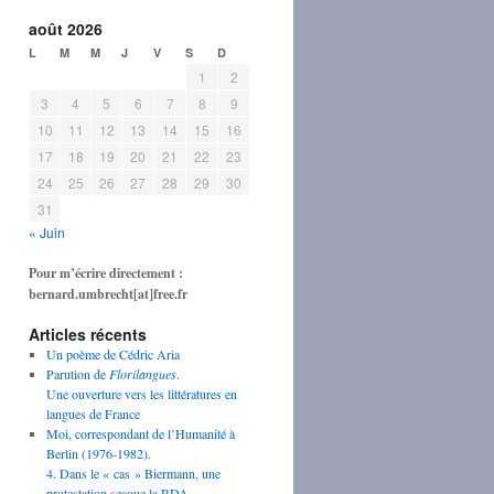
août 2026
L
M
M
J
V
S
D
1
2
3
4
5
6
7
8
9
10
11
12
13
14
15
16
17
18
19
20
21
22
23
24
25
26
27
28
29
30
31
« Juin
Pour m’écrire directement :
bernard.umbrecht[at]free.fr
Articles récents
Un poème de Cédric Aria
Parution de
Florilangues
.
Une ouverture vers les littératures en
langues de France
Moi, correspondant de l’Humanité à
Berlin (1976-1982).
4. Dans le « cas » Biermann, une
protestation secoue la RDA