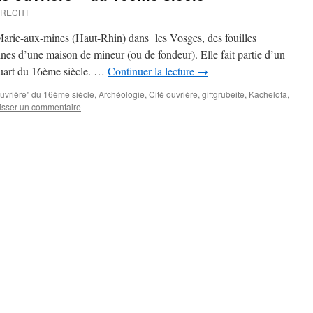
BRECHT
Marie-aux-mines (Haut-Rhin) dans les Vosges, des fouilles
ines d’une maison de mineur (ou de fondeur). Elle fait partie d’un
quart du 16ème siècle. …
Continuer la lecture
→
ouvrière" du 16ème siècle
,
Archéologie
,
Cité ouvrière
,
giftgrubeite
,
Kachelofa
,
isser un commentaire