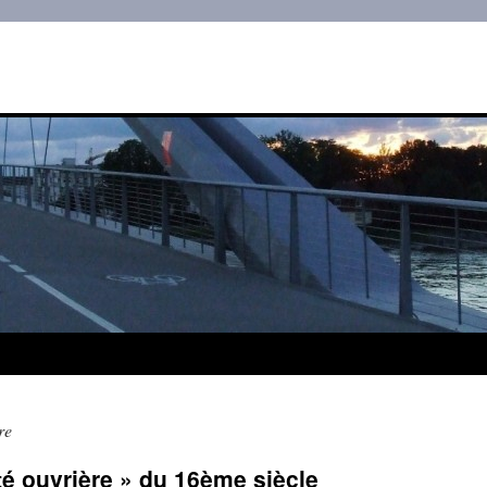
re
té ouvrière » du 16ème siècle