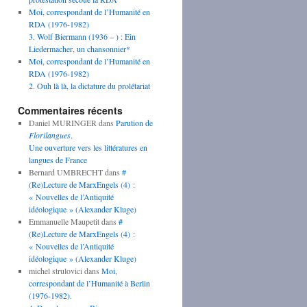
Moi, correspondant de l’Humanité en
RDA (1976-1982)
3. Wolf Biermann (1936 – ) : Ein
Liedermacher, un chansonnier*
Moi, correspondant de l’Humanité en
RDA (1976-1982)
2. Ouh là là, la dictature du prolétariat
Commentaires récents
Daniel MURINGER
dans
Parution de
Florilangues
.
Une ouverture vers les littératures en
langues de France
Bernard UMBRECHT
dans
#
(Re)Lecture de MarxEngels (4) :
« Nouvelles de l’Antiquité
idéologique » (Alexander Kluge)
Emmanuelle Maupetit
dans
#
(Re)Lecture de MarxEngels (4) :
« Nouvelles de l’Antiquité
idéologique » (Alexander Kluge)
michel strulovici
dans
Moi,
correspondant de l’Humanité à Berlin
(1976-1982).