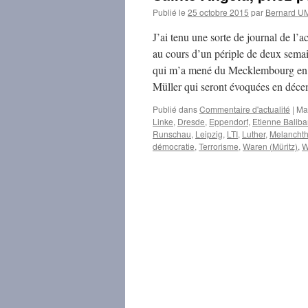
Publié le
25 octobre 2015
par
Bernard 
J’ai tenu une sorte de journal de l’ac
au cours d’un périple de deux semai
qui m’a mené du Mecklembourg en Sa
Müller qui seront évoquées en déc
Publié dans
Commentaire d'actualité
|
Ma
Linke
,
Dresde
,
Eppendorf
,
Etienne Baliba
Runschau
,
Leipzig
,
LTI
,
Luther
,
Melancht
démocratie
,
Terrorisme
,
Waren (Müritz)
,
W