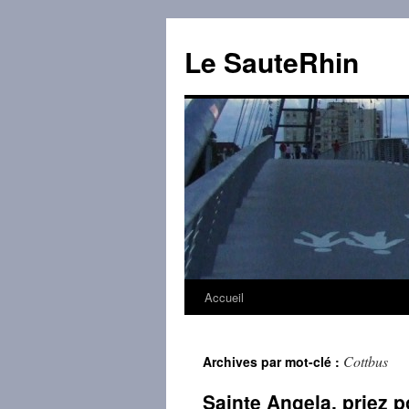
Aller
au
Le SauteRhin
contenu
Accueil
Cottbus
Archives par mot-clé :
Sainte Angela, priez 