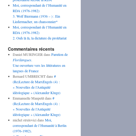
Moi, correspondant de l’Humanité en
RDA (1976-1982)
3. Wolf Biermann (1936 – ) : Ein
Liedermacher, un chansonnier*
Moi, correspondant de l’Humanité en
RDA (1976-1982)
2. Ouh là là, la dictature du prolétariat
Commentaires récents
Daniel MURINGER
dans
Parution de
Florilangues
.
Une ouverture vers les littératures en
langues de France
Bernard UMBRECHT
dans
#
(Re)Lecture de MarxEngels (4) :
« Nouvelles de l’Antiquité
idéologique » (Alexander Kluge)
Emmanuelle Maupetit
dans
#
(Re)Lecture de MarxEngels (4) :
« Nouvelles de l’Antiquité
idéologique » (Alexander Kluge)
michel strulovici
dans
Moi,
correspondant de l’Humanité à Berlin
(1976-1982).