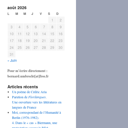
août 2026
L
M
M
J
V
S
D
1
2
3
4
5
6
7
8
9
10
11
12
13
14
15
16
17
18
19
20
21
22
23
24
25
26
27
28
29
30
31
« Juin
Pour m’écrire directement :
bernard.umbrecht[at]free.fr
Articles récents
Un poème de Cédric Aria
Parution de
Florilangues
.
Une ouverture vers les littératures en
langues de France
Moi, correspondant de l’Humanité à
Berlin (1976-1982).
4. Dans le « cas » Biermann, une
protestation secoue la RDA