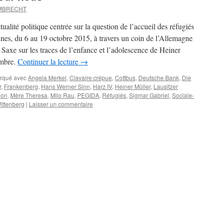
UMBRECHT
tualité politique centrée sur la question de l’accueil des réfugiés
nes, du 6 au 19 octobre 2015, à travers un coin de l’Allemagne
xe sur les traces de l’enfance et l’adolescence de Heiner
embre.
Continuer la lecture
→
rqué avec
Angela Merkel
,
Clavaire crépue
,
Cottbus
,
Deutsche Bank
,
Die
r
,
Frankenberg
,
Hans Werner Sinn
,
Harz IV
,
Heiner Müller
,
Lausitzer
hon
,
Mère Theresa
,
Milo Rau
,
PEGIDA
,
Réfugiés
,
Sigmar Gabriel
,
Sociale-
ittenberg
|
Laisser un commentaire