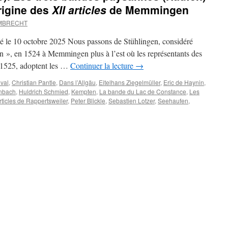
rigine des
XII articles
de Memmingen
UMBRECHT
é le 10 octobre 2025 Nous passons de Stühlingen, considéré
n », en 1524 à Memmingen plus à l’est où les représentants des
s 1525, adoptent les …
Continuer la lecture
→
val
,
Christian Pantle
,
Dans l’Allgäu
,
Eitelhans Ziegelmüller
,
Eric de Haynin
,
enbach
,
Huldrich Schmied
,
Kempten
,
La bande du Lac de Constance
,
Les
ticles de Rappertsweiler
,
Peter Blickle
,
Sebastien Lotzer
,
Seehaufen
,