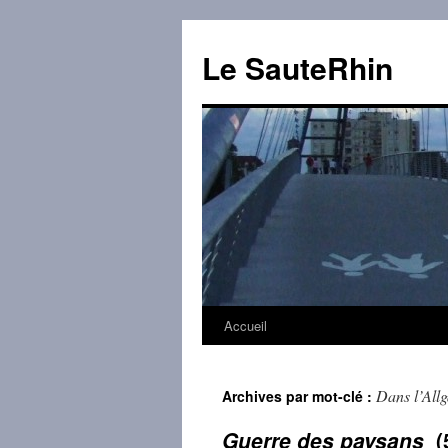
Aller
au
Le SauteRhin
contenu
Accueil
Dans l’All
Archives par mot-clé :
Guerre des paysans
(