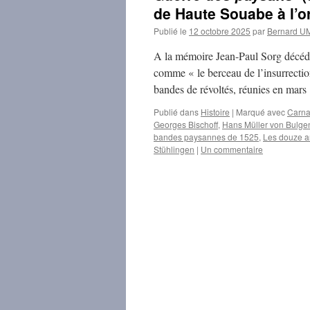
de Haute Souabe à l’o
Publié le
12 octobre 2025
par
Bernard 
A la mémoire Jean-Paul Sorg décéd
comme « le berceau de l’insurrectio
bandes de révoltés, réunies en mar
Publié dans
Histoire
|
Marqué avec
Carna
Georges Bischoff
,
Hans Müller von Bulg
bandes paysannes de 1525
,
Les douze ar
Stühlingen
|
Un commentaire