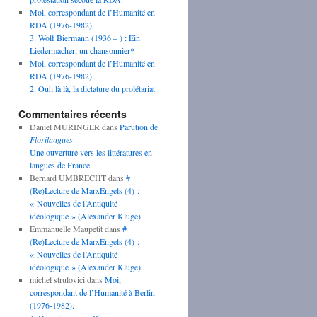
Moi, correspondant de l’Humanité en
RDA (1976-1982)
3. Wolf Biermann (1936 – ) : Ein
Liedermacher, un chansonnier*
Moi, correspondant de l’Humanité en
RDA (1976-1982)
2. Ouh là là, la dictature du prolétariat
Commentaires récents
Daniel MURINGER
dans
Parution de
Florilangues
.
Une ouverture vers les littératures en
langues de France
Bernard UMBRECHT
dans
#
(Re)Lecture de MarxEngels (4) :
« Nouvelles de l’Antiquité
idéologique » (Alexander Kluge)
Emmanuelle Maupetit
dans
#
(Re)Lecture de MarxEngels (4) :
« Nouvelles de l’Antiquité
idéologique » (Alexander Kluge)
michel strulovici
dans
Moi,
correspondant de l’Humanité à Berlin
(1976-1982).