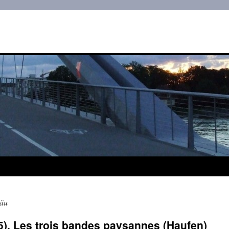
gäu
5). Les trois bandes paysannes (Haufen)