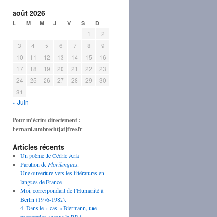
août 2026
L
M
M
J
V
S
D
1
2
3
4
5
6
7
8
9
10
11
12
13
14
15
16
17
18
19
20
21
22
23
24
25
26
27
28
29
30
31
« Juin
Pour m’écrire directement :
bernard.umbrecht[at]free.fr
Articles récents
Un poème de Cédric Aria
Parution de
Florilangues
.
Une ouverture vers les littératures en
langues de France
Moi, correspondant de l’Humanité à
Berlin (1976-1982).
4. Dans le « cas » Biermann, une
protestation secoue la RDA