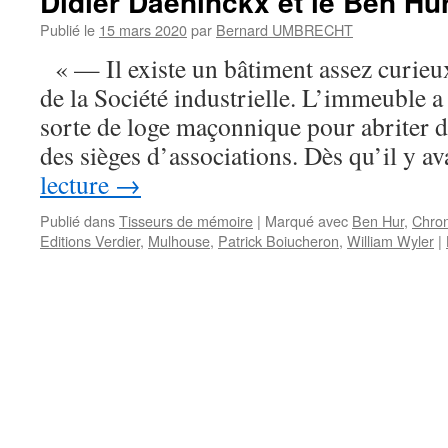
Didier Daeninckx et le Ben H
Publié le
15 mars 2020
par
Bernard UMBRECHT
« — Il existe un bâtiment assez curieux
de la Société industrielle. L’immeuble a
sorte de loge maçonnique pour abriter de
des sièges d’associations. Dès qu’il y a
lecture
→
Publié dans
Tisseurs de mémoire
|
Marqué avec
Ben Hur
,
Chron
Editions Verdier
,
Mulhouse
,
Patrick Boiucheron
,
William Wyler
|