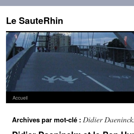
Aller
au
Le SauteRhin
contenu
Accueil
Didier Daeninck
Archives par mot-clé :