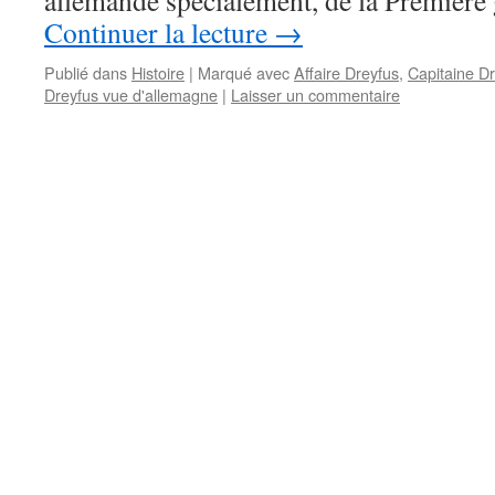
allemande spécialement, de la Première
Continuer la lecture
→
Publié dans
Histoire
|
Marqué avec
Affaire Dreyfus
,
Capitaine D
Dreyfus vue d'allemagne
|
Laisser un commentaire