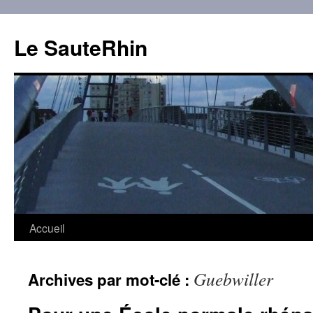
Aller
au
Le SauteRhin
contenu
Accueil
Guebwiller
Archives par mot-clé :