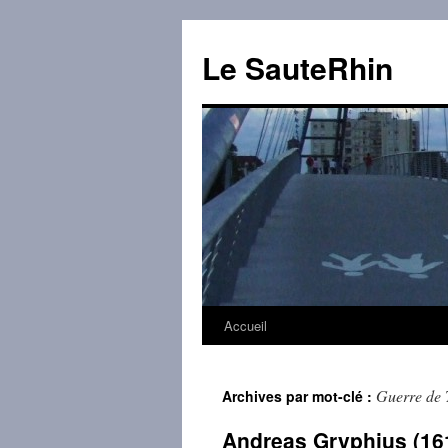
Aller
au
Le SauteRhin
contenu
Accueil
Guerre de 
Archives par mot-clé :
Andreas Gryphius (16