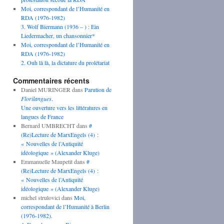
Moi, correspondant de l’Humanité en
RDA (1976-1982)
3. Wolf Biermann (1936 – ) : Ein
Liedermacher, un chansonnier*
Moi, correspondant de l’Humanité en
RDA (1976-1982)
2. Ouh là là, la dictature du prolétariat
Commentaires récents
Daniel MURINGER
dans
Parution de
Florilangues
.
Une ouverture vers les littératures en
langues de France
Bernard UMBRECHT
dans
#
(Re)Lecture de MarxEngels (4) :
« Nouvelles de l’Antiquité
idéologique » (Alexander Kluge)
Emmanuelle Maupetit
dans
#
(Re)Lecture de MarxEngels (4) :
« Nouvelles de l’Antiquité
idéologique » (Alexander Kluge)
michel strulovici
dans
Moi,
correspondant de l’Humanité à Berlin
(1976-1982).