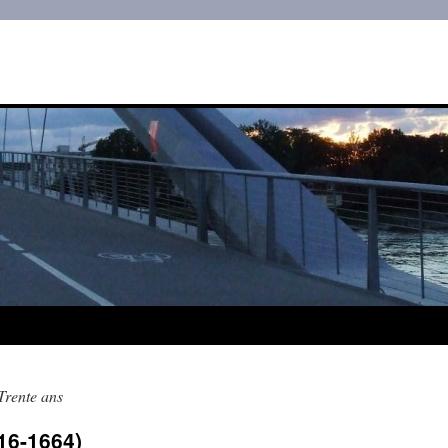
Trente ans
16-1664)