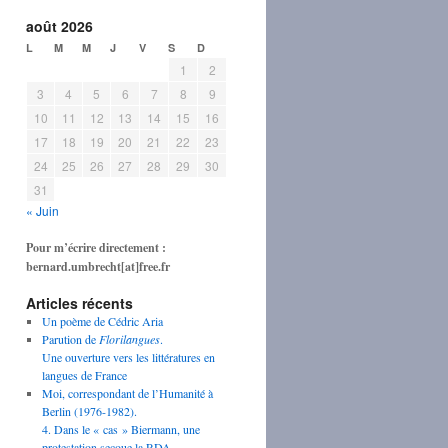
août 2026
L
M
M
J
V
S
D
1
2
3
4
5
6
7
8
9
10
11
12
13
14
15
16
17
18
19
20
21
22
23
24
25
26
27
28
29
30
31
« Juin
Pour m’écrire directement :
bernard.umbrecht[at]free.fr
Articles récents
Un poème de Cédric Aria
Parution de
Florilangues
.
Une ouverture vers les littératures en
langues de France
Moi, correspondant de l’Humanité à
Berlin (1976-1982).
4. Dans le « cas » Biermann, une
protestation secoue la RDA