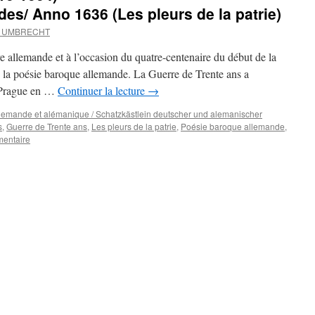
es/ Anno 1636 (Les pleurs de la patrie)
d UMBRECHT
ure allemande et à l’occasion du quatre-centenaire du début de la
 la poésie baroque allemande. La Guerre de Trente ans a
 Prague en …
Continuer la lecture
→
 allemande et alémanique / Schatzkästlein deutscher und alemanischer
s
,
Guerre de Trente ans
,
Les pleurs de la patrie
,
Poésie baroque allemande
,
mentaire