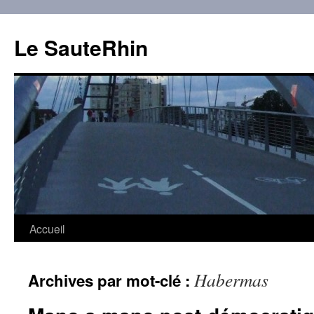
Aller
au
Le SauteRhin
contenu
Accueil
Habermas
Archives par mot-clé :