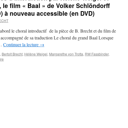
, le film « Baal » de Volker Schlöndorff
) à nouveau accessible (en DVD)
ECHT
abord le choral introductif de la pièce de B. Brecht et du film de
 accompagné de sa traduction Le choral du grand Baal Lorsque
 …
Continuer la lecture
→
,
Bertolt Brecht
,
Hélène Weigel
,
Margarethe von Trotta
,
RW Fassbinder
,
ire