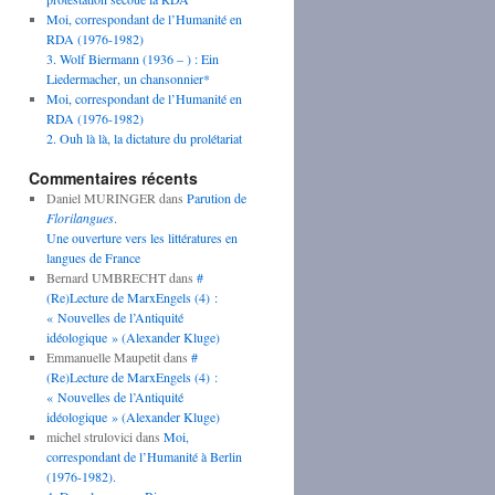
Moi, correspondant de l’Humanité en
RDA (1976-1982)
3. Wolf Biermann (1936 – ) : Ein
Liedermacher, un chansonnier*
Moi, correspondant de l’Humanité en
RDA (1976-1982)
2. Ouh là là, la dictature du prolétariat
Commentaires récents
Daniel MURINGER
dans
Parution de
Florilangues
.
Une ouverture vers les littératures en
langues de France
Bernard UMBRECHT
dans
#
(Re)Lecture de MarxEngels (4) :
« Nouvelles de l’Antiquité
idéologique » (Alexander Kluge)
Emmanuelle Maupetit
dans
#
(Re)Lecture de MarxEngels (4) :
« Nouvelles de l’Antiquité
idéologique » (Alexander Kluge)
michel strulovici
dans
Moi,
correspondant de l’Humanité à Berlin
(1976-1982).