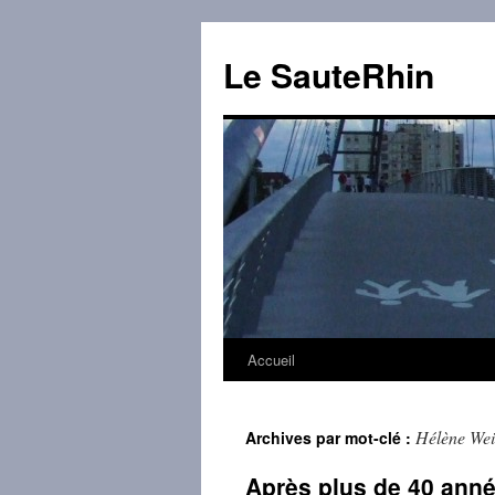
Aller
au
Le SauteRhin
contenu
Accueil
Hélène Wei
Archives par mot-clé :
Après plus de 40 année