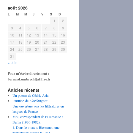
août 2026
L
M
M
J
V
S
D
1
2
3
4
5
6
7
8
9
10
11
12
13
14
15
16
17
18
19
20
21
22
23
24
25
26
27
28
29
30
31
« Juin
Pour m’écrire directement :
bernard.umbrecht[at]free.fr
Articles récents
Un poème de Cédric Aria
Parution de
Florilangues
.
Une ouverture vers les littératures en
langues de France
Moi, correspondant de l’Humanité à
Berlin (1976-1982).
4. Dans le « cas » Biermann, une
protestation secoue la RDA