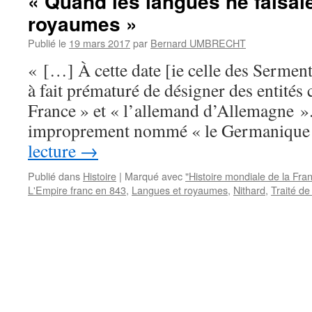
« Quand les langues ne faisai
royaumes »
Publié le
19 mars 2017
par
Bernard UMBRECHT
« […] À cette date [ie celle des Serments
à fait prématuré de désigner des entités
France » et « l’allemand d’Allemagne ».
improprement nommé « le Germanique
lecture
→
Publié dans
Histoire
|
Marqué avec
"Histoire mondiale de la Fra
L'Empire franc en 843
,
Langues et royaumes
,
Nithard
,
Traité d