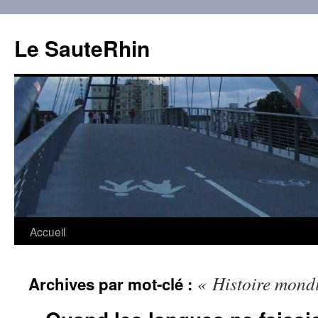
Aller
au
Le SauteRhin
contenu
Accueil
« Histoire mondi
Archives par mot-clé :