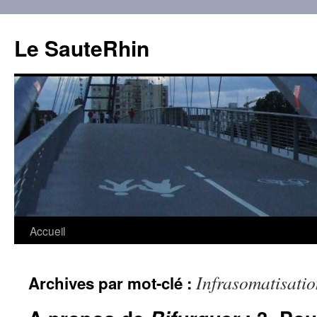
Aller
au
Le SauteRhin
contenu
Accueil
Infrasomatisati
Archives par mot-clé :