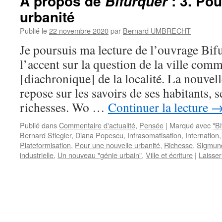
A propos de
: 3. Pou
Bifurquer
urbanité
Publié le
22 novembre 2020
par
Bernard UMBRECHT
Je poursuis ma lecture de l’ouvrage Bifu
l’accent sur la question de la ville comm
[diachronique] de la localité. La nouvell
repose sur les savoirs de ses habitants, 
richesses. Wo …
Continuer la lecture
Publié dans
Commentaire d'actualité
,
Pensée
|
Marqué avec
"Bi
Bernard Stiegler
,
Diana Popescu
,
Infrasomatisation
,
Internation
Plateformisation
,
Pour une nouvelle urbanité
,
Richesse
,
Sigmun
industrielle
,
Un nouveau "génie urbain"
,
Ville et écriture
|
Laisse