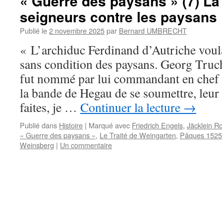
« Guerre des paysans » (7) La
seigneurs contre les paysans
Publié le
2 novembre 2025
par
Bernard UMBRECHT
« L’archiduc Ferdinand d’Autriche voul
sans condition des paysans. Georg Tru
fut nommé par lui commandant en chef 
la bande de Hegau de se soumettre, leur 
faites, je …
Continuer la lecture
→
Publié dans
Histoire
|
Marqué avec
Friedrich Engels
,
Jäcklein R
« Guerre des paysans »
,
Le Traité de Weingarten
,
Pâques 1525
Weinsberg
|
Un commentaire