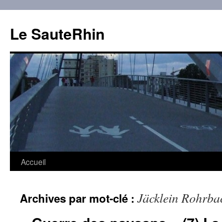
Aller
au
Le SauteRhin
contenu
Accueil
Jäcklein Rohrba
Archives par mot-clé :