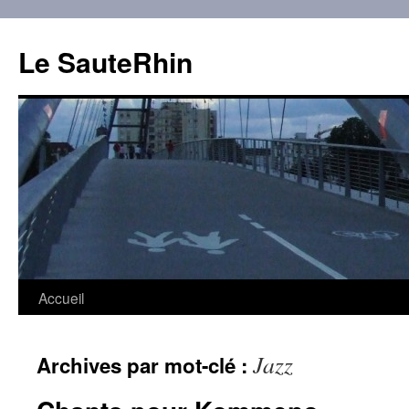
Aller
au
Le SauteRhin
contenu
Accueil
Jazz
Archives par mot-clé :