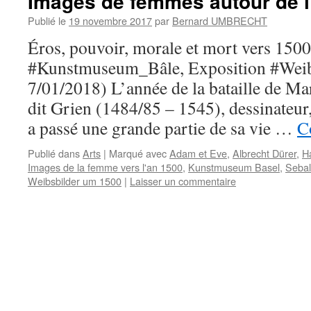
Images de femmes autour de l
Publié le
19 novembre 2017
par
Bernard UMBRECHT
Éros, pouvoir, morale et mort vers 1500
#Kunstmuseum_Bâle, Exposition #Weibs
7/01/2018) L’année de la bataille de M
dit Grien (1484/85 – 1545), dessinateur,
a passé une grande partie de sa vie …
C
Publié dans
Arts
|
Marqué avec
Adam et Eve
,
Albrecht Dürer
,
H
Images de la femme vers l'an 1500
,
Kunstmuseum Basel
,
Seba
Weibsbilder um 1500
|
Laisser un commentaire