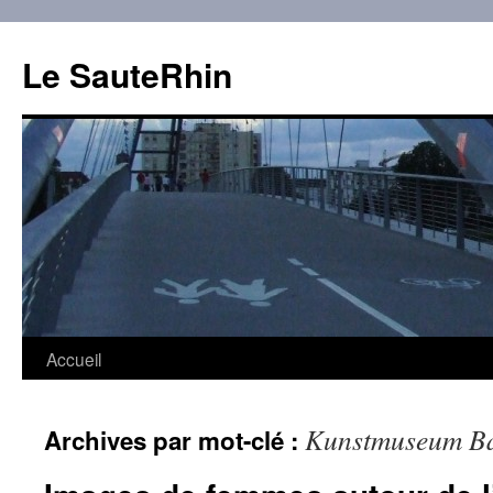
Aller
au
Le SauteRhin
contenu
Accueil
Kunstmuseum Ba
Archives par mot-clé :