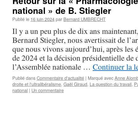
Retour sur la « Pharmacologie
national » de B. Stiegler
Publié le
16 juin 2024
par
Bernard UMBRECHT
Il y a un peu plus de dix ans maintenant
Bernard Stiegler, nous avertissait de l’a
que nous vivons aujourd’hui, après les 
de 2024 et la décision présidentielle de 
l’Assemblée nationale …
Continuer la l
Publié dans
Commentaire d'actualité
|
Marqué avec
Anne Alomb
droite et l'ultralibéralisme
,
Gaël Giraud
,
La question du travail
,
P
national
|
Un commentaire