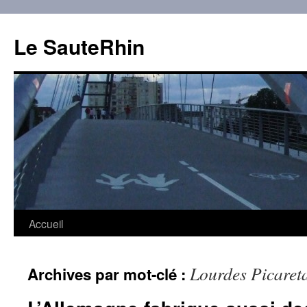
Aller
au
Le SauteRhin
contenu
Accueil
Lourdes Picaret
Archives par mot-clé :