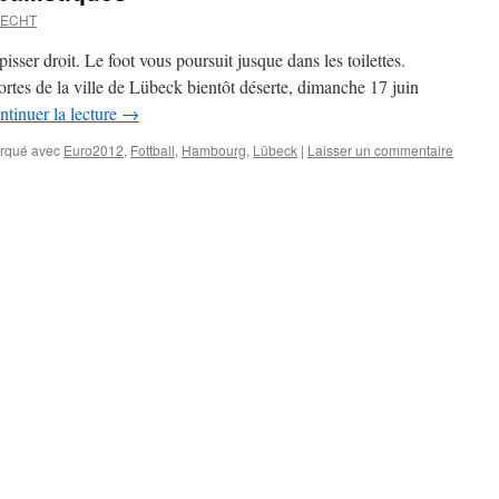
RECHT
pisser droit. Le foot vous poursuit jusque dans les toilettes.
rtes de la ville de Lübeck bientôt déserte, dimanche 17 juin
ntinuer la lecture
→
rqué avec
Euro2012
,
Fottball
,
Hambourg
,
Lübeck
|
Laisser un commentaire