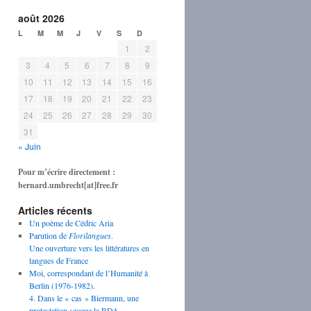
août 2026
L
M
M
J
V
S
D
1
2
3
4
5
6
7
8
9
10
11
12
13
14
15
16
17
18
19
20
21
22
23
24
25
26
27
28
29
30
31
« Juin
Pour m’écrire directement :
bernard.umbrecht[at]free.fr
Articles récents
Un poème de Cédric Aria
Parution de
Florilangues
.
Une ouverture vers les littératures en
langues de France
Moi, correspondant de l’Humanité à
Berlin (1976-1982).
4. Dans le « cas » Biermann, une
protestation secoue la RDA