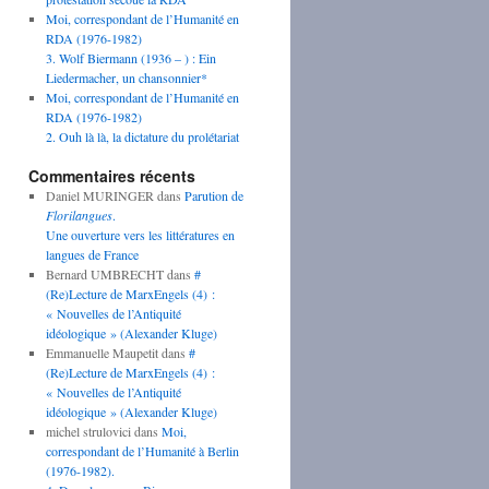
Moi, correspondant de l’Humanité en
RDA (1976-1982)
3. Wolf Biermann (1936 – ) : Ein
Liedermacher, un chansonnier*
Moi, correspondant de l’Humanité en
RDA (1976-1982)
2. Ouh là là, la dictature du prolétariat
Commentaires récents
Daniel MURINGER
dans
Parution de
Florilangues
.
Une ouverture vers les littératures en
langues de France
Bernard UMBRECHT
dans
#
(Re)Lecture de MarxEngels (4) :
« Nouvelles de l’Antiquité
idéologique » (Alexander Kluge)
Emmanuelle Maupetit
dans
#
(Re)Lecture de MarxEngels (4) :
« Nouvelles de l’Antiquité
idéologique » (Alexander Kluge)
michel strulovici
dans
Moi,
correspondant de l’Humanité à Berlin
(1976-1982).