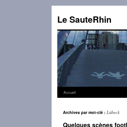
Aller
au
Le SauteRhin
contenu
Accueil
Lübeck
Archives par mot-clé :
Quelques scènes footb