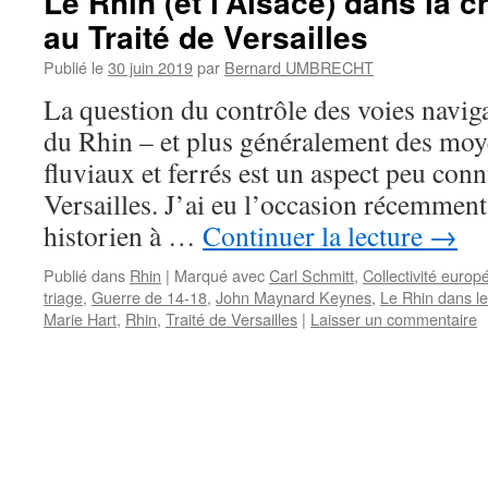
Le Rhin (et l’Alsace) dans la 
au Traité de Versailles
Publié le
30 juin 2019
par
Bernard UMBRECHT
La question du contrôle des voies naviga
du Rhin – et plus généralement des moy
fluviaux et ferrés est un aspect peu con
Versailles. J’ai eu l’occasion récemment
historien à …
Continuer la lecture
→
Publié dans
Rhin
|
Marqué avec
Carl Schmitt
,
Collectivité euro
triage
,
Guerre de 14-18
,
John Maynard Keynes
,
Le Rhin dans le
Marie Hart
,
Rhin
,
Traité de Versailles
|
Laisser un commentaire