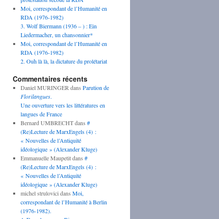
Moi, correspondant de l’Humanité en
RDA (1976-1982)
3. Wolf Biermann (1936 – ) : Ein
Liedermacher, un chansonnier*
Moi, correspondant de l’Humanité en
RDA (1976-1982)
2. Ouh là là, la dictature du prolétariat
Commentaires récents
Daniel MURINGER
dans
Parution de
Florilangues
.
Une ouverture vers les littératures en
langues de France
Bernard UMBRECHT
dans
#
(Re)Lecture de MarxEngels (4) :
« Nouvelles de l’Antiquité
idéologique » (Alexander Kluge)
Emmanuelle Maupetit
dans
#
(Re)Lecture de MarxEngels (4) :
« Nouvelles de l’Antiquité
idéologique » (Alexander Kluge)
michel strulovici
dans
Moi,
correspondant de l’Humanité à Berlin
(1976-1982).