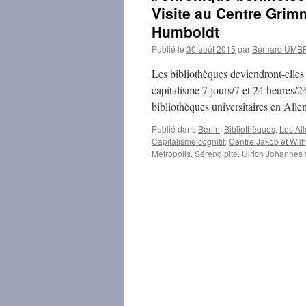
Visite au Centre Grimm
Humboldt
Publié le
30 août 2015
par
Bernard UM
Les bibliothèques deviendront-elles
capitalisme 7 jours/7 et 24 heures/24
bibliothèques universitaires en All
Publié dans
Berlin
,
Bibliothèques
,
Les Al
Capitalisme cognitif
,
Centre Jakob et Wil
Metropolis
,
Sérendipité
,
Ulrich Johannes