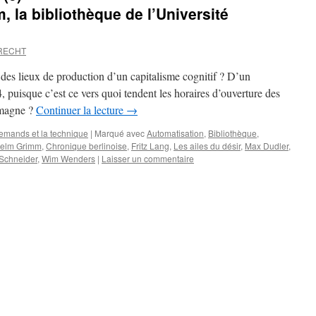
, la bibliothèque de l’Université
BRECHT
 des lieux de production d’un capitalisme cognitif ? D’un
, puisque c’est ce vers quoi tendent les horaires d’ouverture des
emagne ?
Continuer la lecture
→
lemands et la technique
|
Marqué avec
Automatisation
,
Bibliothèque
,
helm Grimm
,
Chronique berlinoise
,
Fritz Lang
,
Les ailes du désir
,
Max Dudler
,
 Schneider
,
Wim Wenders
|
Laisser un commentaire