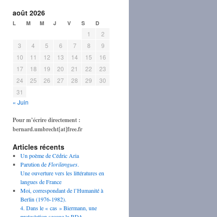
août 2026
L
M
M
J
V
S
D
1
2
3
4
5
6
7
8
9
10
11
12
13
14
15
16
17
18
19
20
21
22
23
24
25
26
27
28
29
30
31
« Juin
Pour m’écrire directement :
bernard.umbrecht[at]free.fr
Articles récents
Un poème de Cédric Aria
Parution de
Florilangues
.
Une ouverture vers les littératures en
langues de France
Moi, correspondant de l’Humanité à
Berlin (1976-1982).
4. Dans le « cas » Biermann, une
protestation secoue la RDA