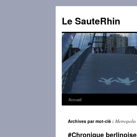
Aller
au
Le SauteRhin
contenu
Accueil
Metropolis
Archives par mot-clé :
#Chronique berlinoise