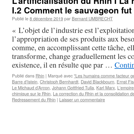
L’artificialisation du Rhin I La 
I.2 Comment le sauvageon fut 
Publié le
8 décembre 2019
par
Bernard UMBRECHT
« L’objet de l’industrie est l’exploitatio
l’appropriation de ses produits aux bes
comme, en accomplissant cette tâche, ell
transforme, change graduellement les c
existence, il en résulte que par …
Contin
Publié dans
Rhin
|
Marqué avec
"Les humains comme facteur g
Barre d'Istein
,
Christoph Bernhardt
,
David Blackbourn
,
Ernst Fi
Le Michaud d’Arçon
,
Johann Gottfried Tulla
,
Karl Marx
,
L'empir
chimique sur le Rhin
,
La correction du Rhin et la consolidation de
Redressement du Rhin
|
Laisser un commentaire