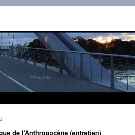
ck
gue de l’Anthropocène (entretien)