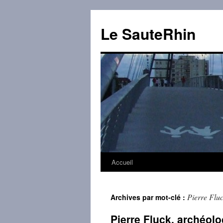
Aller
au
Le SauteRhin
contenu
Accueil
Pierre Flu
Archives par mot-clé :
Pierre Fluck, archéolo