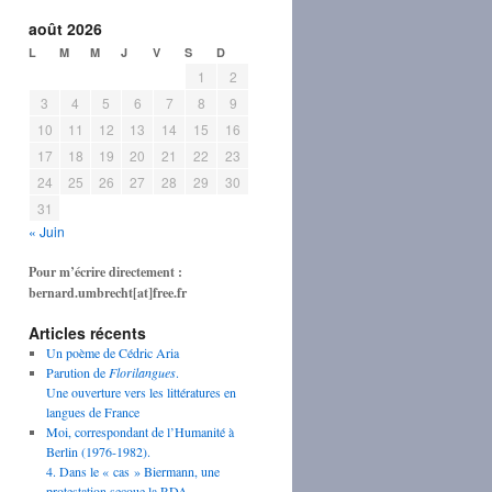
août 2026
L
M
M
J
V
S
D
1
2
3
4
5
6
7
8
9
10
11
12
13
14
15
16
17
18
19
20
21
22
23
24
25
26
27
28
29
30
31
« Juin
Pour m’écrire directement :
bernard.umbrecht[at]free.fr
Articles récents
Un poème de Cédric Aria
Parution de
Florilangues
.
Une ouverture vers les littératures en
langues de France
Moi, correspondant de l’Humanité à
Berlin (1976-1982).
4. Dans le « cas » Biermann, une
protestation secoue la RDA