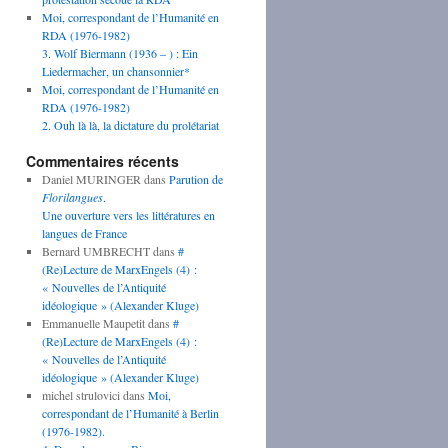
Moi, correspondant de l’Humanité en
RDA (1976-1982)
3. Wolf Biermann (1936 – ) : Ein
Liedermacher, un chansonnier*
Moi, correspondant de l’Humanité en
RDA (1976-1982)
2. Ouh là là, la dictature du prolétariat
Commentaires récents
Daniel MURINGER
dans
Parution de
Florilangues
.
Une ouverture vers les littératures en
langues de France
Bernard UMBRECHT
dans
#
(Re)Lecture de MarxEngels (4) :
« Nouvelles de l’Antiquité
idéologique » (Alexander Kluge)
Emmanuelle Maupetit
dans
#
(Re)Lecture de MarxEngels (4) :
« Nouvelles de l’Antiquité
idéologique » (Alexander Kluge)
michel strulovici
dans
Moi,
correspondant de l’Humanité à Berlin
(1976-1982).