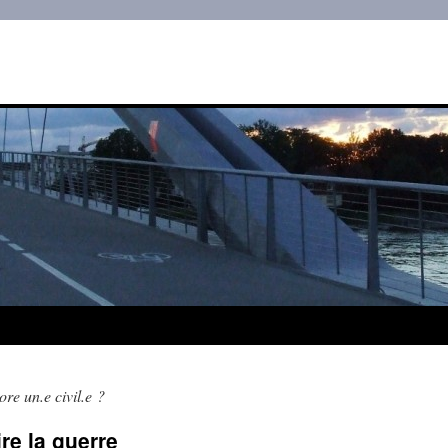
ore un.e civil.e ?
ire la guerre