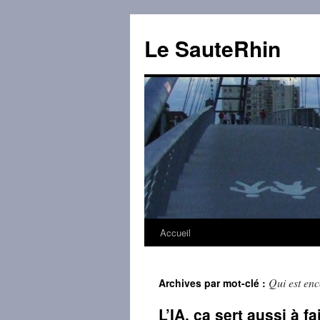
Aller
au
Le SauteRhin
contenu
Accueil
Qui est enc
Archives par mot-clé :
L’IA, ça sert aussi à fa