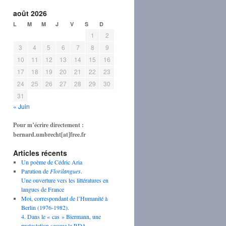
août 2026
L
M
M
J
V
S
D
1
2
3
4
5
6
7
8
9
10
11
12
13
14
15
16
17
18
19
20
21
22
23
24
25
26
27
28
29
30
31
« Juin
Pour m’écrire directement :
bernard.umbrecht[at]free.fr
Articles récents
Un poème de Cédric Aria
Parution de
Florilangues
.
Une ouverture vers les littératures en
langues de France
Moi, correspondant de l’Humanité à
Berlin (1976-1982).
4. Dans le « cas » Biermann, une
protestation secoue la RDA