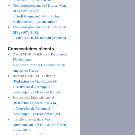
Moi, correspondant de l’Humanité en
RDA (1976-1982)
3. Wolf Biermann (1936 – ) : Ein
Liedermacher, un chansonnier*
Moi, correspondant de l’Humanité en
RDA (1976-1982)
2. Ouh là là, la dictature du prolétariat
Commentaires récents
Daniel MURINGER
dans
Parution de
Florilangues
.
Une ouverture vers les littératures en
langues de France
Bernard UMBRECHT
dans
#
(Re)Lecture de MarxEngels (4) :
« Nouvelles de l’Antiquité
idéologique » (Alexander Kluge)
Emmanuelle Maupetit
dans
#
(Re)Lecture de MarxEngels (4) :
« Nouvelles de l’Antiquité
idéologique » (Alexander Kluge)
michel strulovici
dans
Moi,
correspondant de l’Humanité à Berlin
(1976-1982).