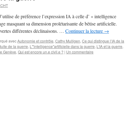
ECHT
 J’utilise de préférence l’expression IA à celle d’ « intelligence
gage masquant sa dimension prolétarisante de bêtise artificielle.
uvertes différentes déclinaisons. …
Continuer la lecture
→
rqué avec
Autonomie et contrôle
,
Cathy Mulligen
,
Ce qui distingue l’IA de la
duite de la guerre
,
L'"intelligence"artificielle dans la guerre
,
L'IA et la guerre
,
 de Genève
,
Qui est encore un.e civil.e ?
|
Un commentaire