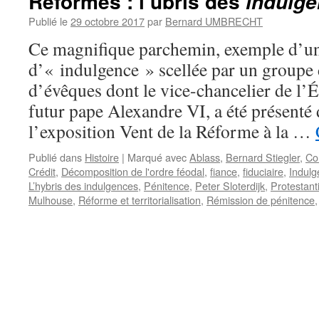
Réformes : l’ubris des
indulg
Publié le
29 octobre 2017
par
Bernard UMBRECHT
Ce magnifique parchemin, exemple d’une
d’« indulgence » scellée par un groupe 
d’évêques dont le vice-chancelier de l’
futur pape Alexandre VI, a été présenté 
l’exposition Vent de la Réforme à la …
Publié dans
Histoire
|
Marqué avec
Ablass
,
Bernard Stiegler
,
Co
Crédit
,
Décomposition de l'ordre féodal
,
fiance
,
fiduciaire
,
Indulg
L’hybris des indulgences
,
Pénitence
,
Peter Sloterdijk
,
Protestant
Mulhouse
,
Réforme et territorialisation
,
Rémission de pénitence