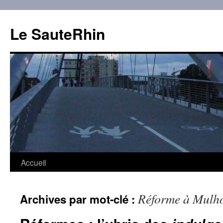
Aller
au
Le SauteRhin
contenu
Accueil
Réforme à Mulh
Archives par mot-clé :