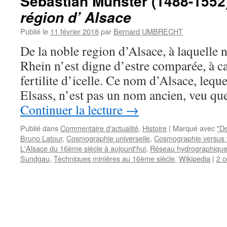
Sebastian Münster (1488-1552
région d’ Alsace
Publié le
11 février 2018
par
Bernard UMBRECHT
De la noble region d’Alsace, à laquelle 
Rhein n’est digne d’estre comparée, à c
fertilite d’icelle. Ce nom d’Alsace, lequ
Elsass, n’est pas un nom ancien, veu qu
Continuer la lecture
→
Publié dans
Commentaire d'actualité
,
Histoire
|
Marqué avec
"De
Bruno Latour
,
Cosmographie universelle
,
Cosmographie versus 
L'Alsace du 16ème siècle à aujourd'hui
,
Réseau hydrographique
Sundgau
,
Techniques minières au 16ème siècle
,
Wikipedia
|
2 