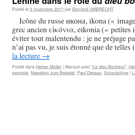
Lénine dans le rôle du
dieu b
Publié le
5 novembre 2017
par
Bernard UMBRECHT
Icône du russe икона, ikona (« image r
grec ancien εἰκόνια, eikonia (« petites
éviter tout malentendu : je ne préjuge p
n’ai pas vu, je suis étonné que de tell
la lecture
→
Publié dans
Heiner Müller
|
Marqué avec
"Le dieu Bonheur"
,
Hei
exemple
,
Napoléon zum Beispiel
,
Paul Dessau
,
Schaubühne
|
L