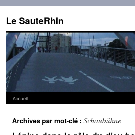
Aller
au
Le SauteRhin
contenu
Accueil
Schaubühne
Archives par mot-clé :