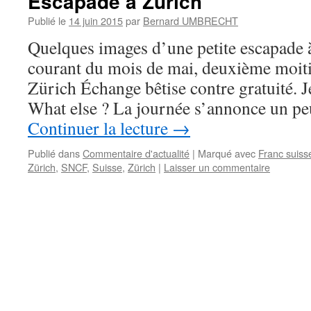
Escapade à Zürich
Publié le
14 juin 2015
par
Bernard UMBRECHT
Quelques images d’une petite escapade à
courant du mois de mai, deuxième moiti
Zürich Échange bêtise contre gratuité. Je 
What else ? La journée s’annonce un pe
Continuer la lecture
→
Publié dans
Commentaire d'actualité
|
Marqué avec
Franc suiss
Zürich
,
SNCF
,
Suisse
,
Zürich
|
Laisser un commentaire