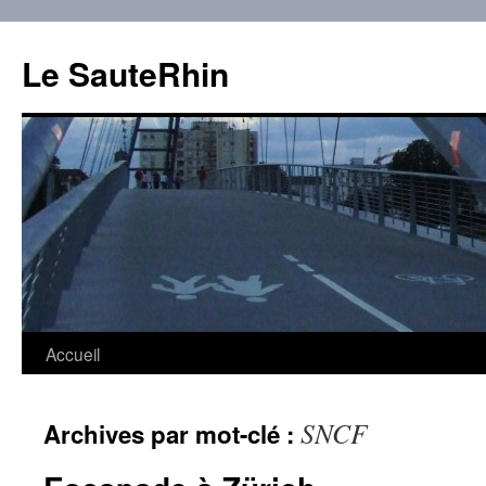
Aller
au
Le SauteRhin
contenu
Accueil
SNCF
Archives par mot-clé :