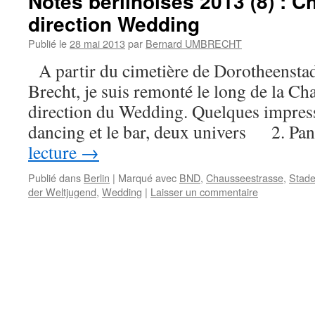
Notes berlinoises 2013 (8) : 
direction Wedding
Publié le
28 mai 2013
par
Bernard UMBRECHT
A partir du cimetière de Dorotheenstad
Brecht, je suis remonté le long de la Ch
direction du Wedding. Quelques impress
dancing et le bar, deux univers 2. P
lecture
→
Publié dans
Berlin
|
Marqué avec
BND
,
Chausseestrasse
,
Stade
der Weltjugend
,
Wedding
|
Laisser un commentaire