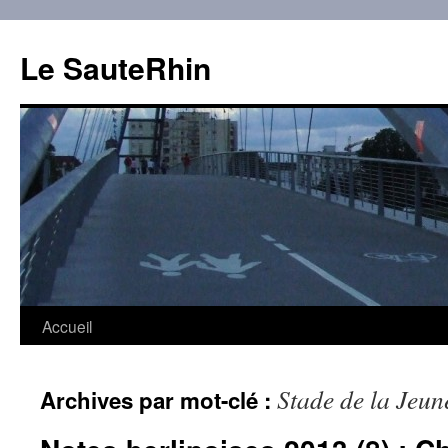
Aller
au
Le SauteRhin
contenu
Accueil
Stade de la Jeu
Archives par mot-clé :