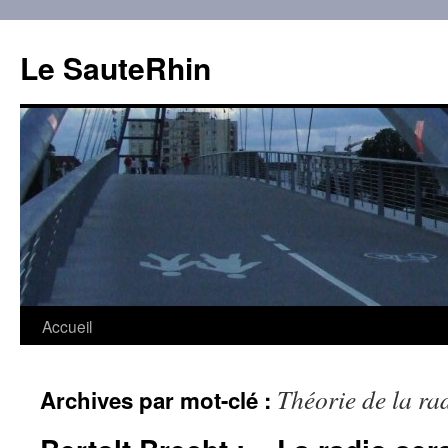
Aller
au
Le SauteRhin
contenu
Accueil
Théorie de la ra
Archives par mot-clé :