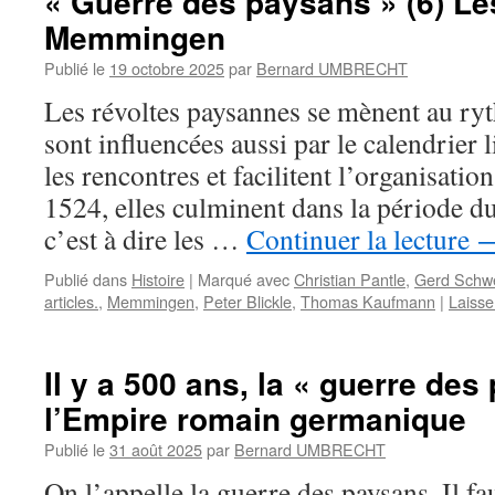
« Guerre des paysans » (6) L
Memmingen
Publié le
19 octobre 2025
par
Bernard UMBRECHT
Les révoltes paysannes se mènent au ryt
sont influencées aussi par le calendrier 
les rencontres et facilitent l’organisat
1524, elles culminent dans la période du
c’est à dire les …
Continuer la lecture
Publié dans
Histoire
|
Marqué avec
Christian Pantle
,
Gerd Schw
articles.
,
Memmingen
,
Peter Blickle
,
Thomas Kaufmann
|
Laisse
Il y a 500 ans, la « guerre de
l’Empire romain germanique
Publié le
31 août 2025
par
Bernard UMBRECHT
On l’appelle la guerre des paysans. Il f