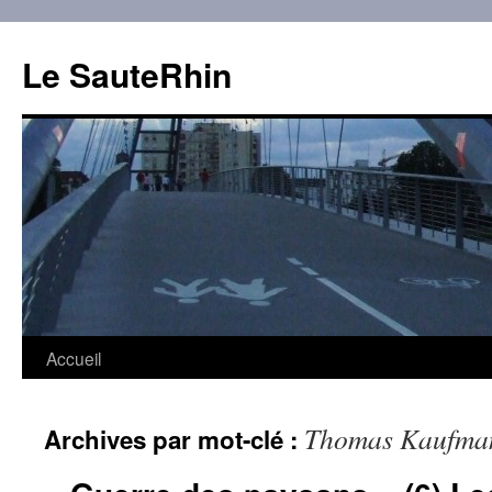
Aller
au
Le SauteRhin
contenu
Accueil
Thomas Kaufma
Archives par mot-clé :