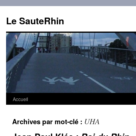
Aller
au
Le SauteRhin
contenu
Accueil
UHA
Archives par mot-clé :