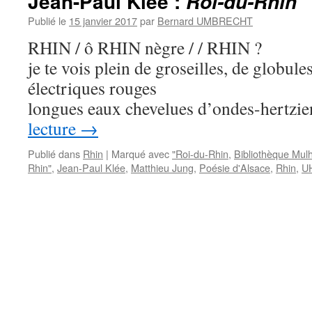
Jean-Paul Klée :
Roi-du-Rhin
Publié le
15 janvier 2017
par
Bernard UMBRECHT
RHIN / ô RHIN nègre / / RHIN ?
je te vois plein de groseilles, de globul
électriques rouges
longues eaux chevelues d’ondes-hertzi
lecture
→
Publié dans
Rhin
|
Marqué avec
"Roi-du-Rhin
,
Bibliothèque Mul
Rhin"
,
Jean-Paul Klée
,
Matthieu Jung
,
Poésie d'Alsace
,
Rhin
,
U