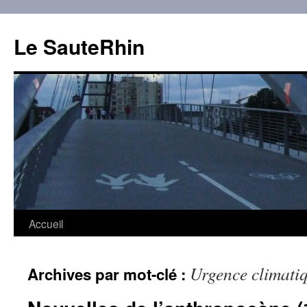
Aller
au
Le SauteRhin
contenu
Accueil
Urgence climati
Archives par mot-clé :