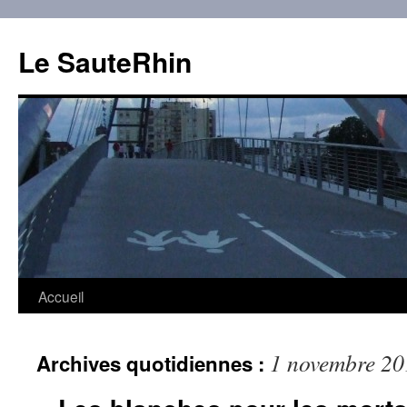
Aller
au
Le SauteRhin
contenu
Accueil
1 novembre 20
Archives quotidiennes :