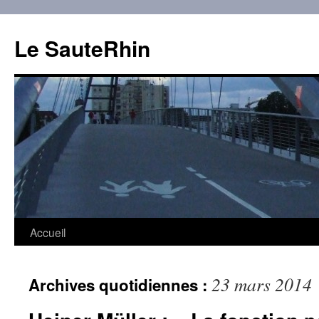
Aller
au
Le SauteRhin
contenu
Accueil
23 mars 2014
Archives quotidiennes :