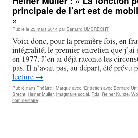
Heiner Müller : « La fonction p
principale de l’art est de mobi
»
Publié le
23 mars 2014
par
Bernard UMBRECHT
Voici donc, pour la première fois, en fr
intégralité, le premier entretien que j’a
en 1977. J’en ai déjà raconté les circons
pas. Il n’avait pas, au départ, été prév
lecture
→
Publié dans
Théâtre
|
Marqué avec
"Entretien avec Bernard Um
Brecht
,
Heiner Müller
,
Imaginaire social
,
Rda
,
Reiner Kunze
,
Wol
commentaire