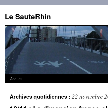
Aller
au
Le SauteRhin
contenu
Accueil
22 novembre 
Archives quotidiennes :