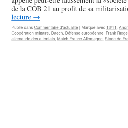
appelle peut-être faussement la «société
de la COB 21 au profit de sa militarisat
lecture
→
Publié dans
Commentaire d'actualité
|
Marqué avec
13/11
,
Ano
Coopération militaire
,
Daech
,
Défense européenne
,
Frank Riege
allemande des attentats
,
Match France Allemagne
,
Stade de Fr