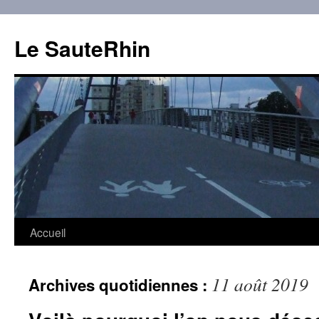
Aller
au
Le SauteRhin
contenu
Accueil
11 août 2019
Archives quotidiennes :