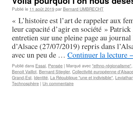
Voilà pourquoi l’on nous dése
Publié le
11 août 2019
par
Bernard UMBRECHT
« L’histoire est l’art de rappeler aux 
leur capacité d’agir en société » Patri
entretien sur une pleine page au journa
d’Alsace (27/07/2019) repris dans l’Al
avec un peu de …
Continuer la lecture
Publié dans
Essai
,
Pensée
|
Marqué avec
"ethno-régionalisme"
Benoit Vaillot
,
Bernard Stiegler
,
Collectivité européenne d'Alsac
Grand-Est
,
Identité
,
La République "une et indivisible"
,
Leviatha
Technosphère
|
Un commentaire