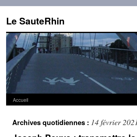
Aller
au
Le SauteRhin
contenu
Accueil
14 février 202
Archives quotidiennes :