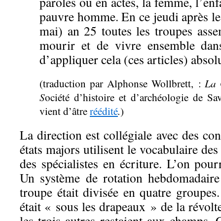
paroles ou en actes, la femme, l’enf
pauvre homme. En ce jeudi après le
mai) an 25 toutes les troupes asse
mourir et de vivre ensemble dans
d’appliquer cela (ces articles) abso
La 
(traduction par Alphonse Wollbrett, :
S
ociété d’histoire et d’archéologie de Sa
.
vient d’âtre
réédité
)
La direction est collégiale avec des cons
états majors utilisent le vocabulaire de
des spécialistes en écriture. L’on pou
Un système de rotation hebdomadaire 
troupe était divisée en quatre groupes
était « sous les drapeaux » de la révol
les trois autres restaient aux champs. 